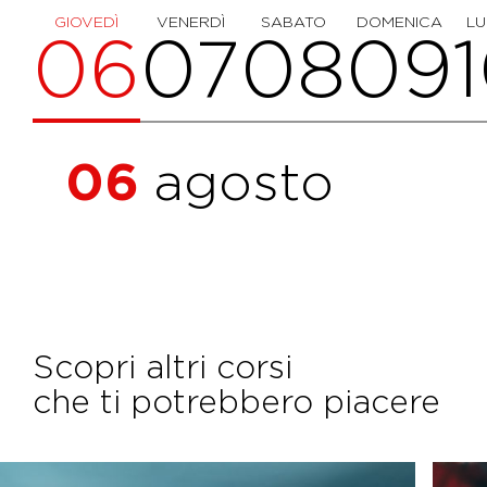
GIOVEDÌ
VENERDÌ
SABATO
DOMENICA
LU
06
07
08
09
06
agosto
Scopri altri corsi
che ti potrebbero piacere