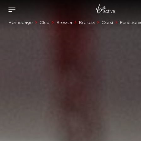
Homepage
Club
Brescia
Brescia
Corsi
Functiona