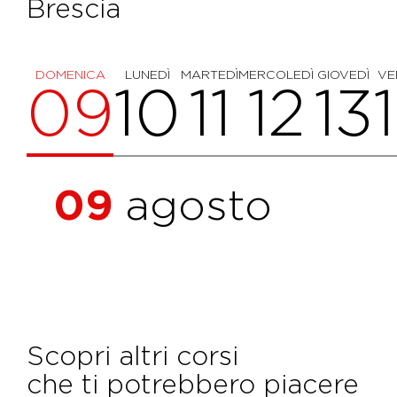
Brescia
DOMENICA
LUNEDÌ
MARTEDÌ
MERCOLEDÌ
GIOVEDÌ
VE
09
10
11
12
13
09
agosto
Scopri altri corsi
che ti potrebbero piacere