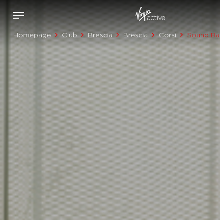
Homepage
Club
Brescia
Brescia
Corsi
Sound Ba