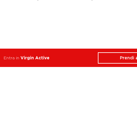
Prendi
Entra in
Virgin Active
ATTIVITÀ
CHI SIAMO
Balance
Club
Cycle
Corsi
Dance
Trainer