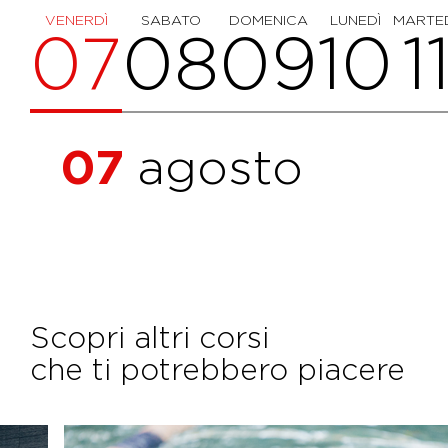
VENERDÌ
SABATO
DOMENICA
LUNEDÌ
MARTE
07
08
09
10
1
07
agosto
Scopri altri corsi
che ti potrebbero piacere