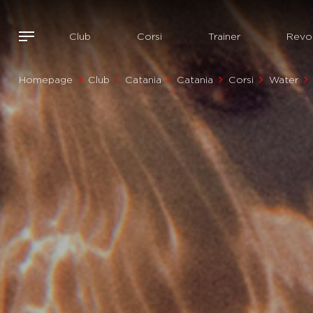
Club
Corsi
Trainer
Revol
Homepage
Club
Catania
Catania
Corsi
Water