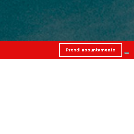
Prendi
appuntamento
rdati