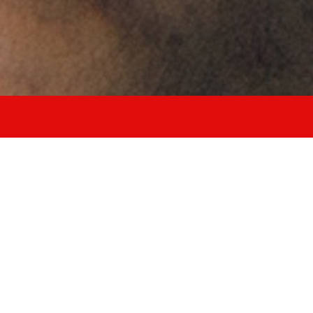
allena forza
resistenza