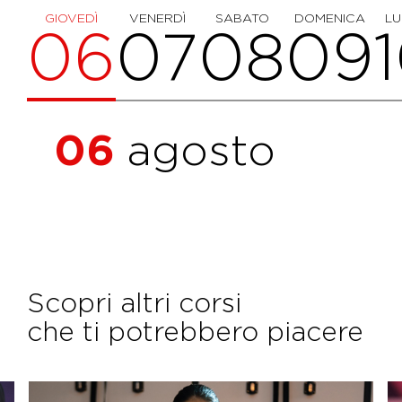
GIOVEDÌ
VENERDÌ
SABATO
DOMENICA
LU
06
07
08
09
06
agosto
Scopri altri corsi
che ti potrebbero piacere