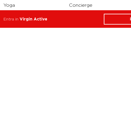
Yoga
Concierge
Running
Entra in
Virgin Active
Solarium
INFO
DOWNLOAD
Carriere
Assistenza
Reclami
Privacy Policy
Cookie Policy
Termini e Condizioni
dell’App Virgin Active
Italia