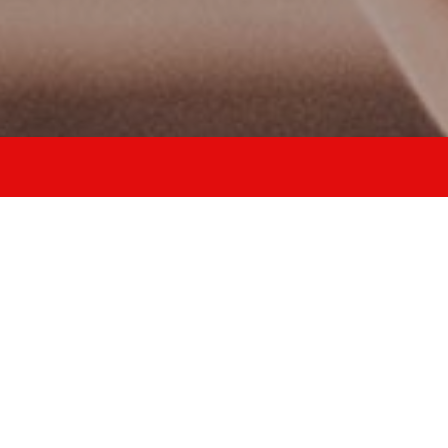
allena stabilità
equilibrio