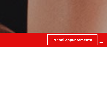
Prendi
appuntamento
rdati