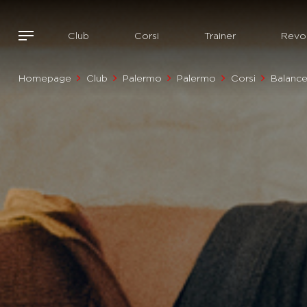
Club
Corsi
Trainer
Revol
Homepage
Club
Palermo
Palermo
Corsi
Balanc