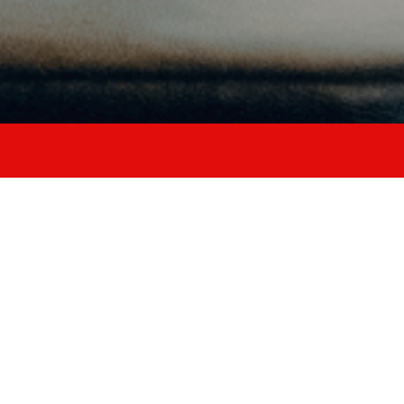
rico
forza