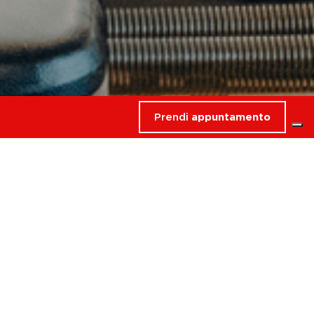
Prendi
appuntamento
rdati