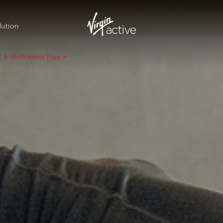
ution
e
Reformer Plus +