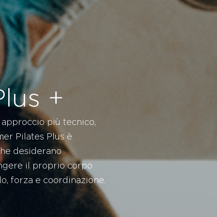
lus +
n approccio più tecnico,
mer Pilates Plus è
 che desiderano
ngere il proprio corpo
lo, forza e coordinazione.