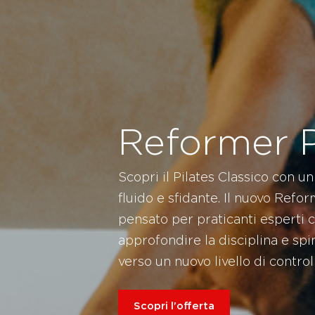
Reformer P
Scopri il Pilates Classico con u
fluido e sfidante. Il nuovo Refor
pensato per praticanti esperti
approfondire la disciplina e spi
verso un nuovo livello di control
Scopri l'offerta