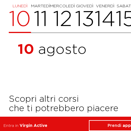
LUNEDÌ
MARTEDÌ
MERCOLEDÌ
GIOVEDÌ
VENERDÌ
SABA
10
11
12
13
14
1
10
agosto
Scopri altri corsi
che ti potrebbero piacere
Prendi
app
Entra in
Virgin Active