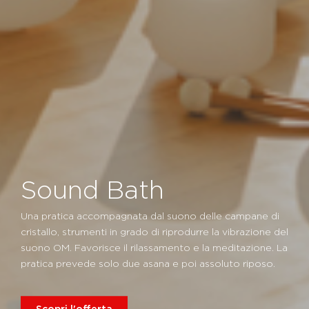
Sound Bath
Una pratica accompagnata dal suono delle campane di
cristallo, strumenti in grado di riprodurre la vibrazione del
suono OM. Favorisce il rilassamento e la meditazione. La
pratica prevede solo due asana e poi assoluto riposo.
Scopri l'offerta