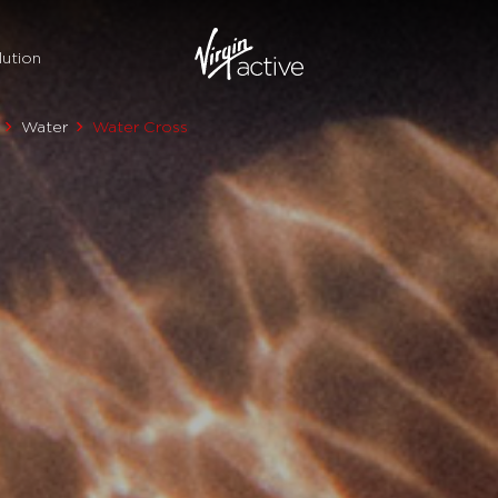
ution
Water
Water Cross