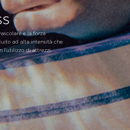
ss
vascolare e la forza
uito ad alta intensità che
l’utilizzo di attrezzi