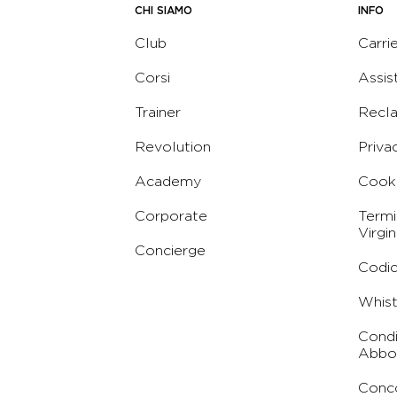
CHI SIAMO
INFO
Club
Carri
Corsi
Assis
Trainer
Recl
Revolution
Priva
Academy
Cooki
Corporate
Termi
Virgin
Concierge
Codic
Whist
Condi
Abbo
Conc