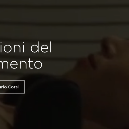
oni del
amento
rio Corsi