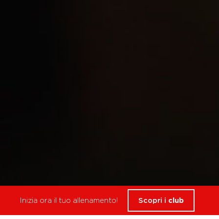
Inizia ora il tuo allenamento!
Scopri i
club