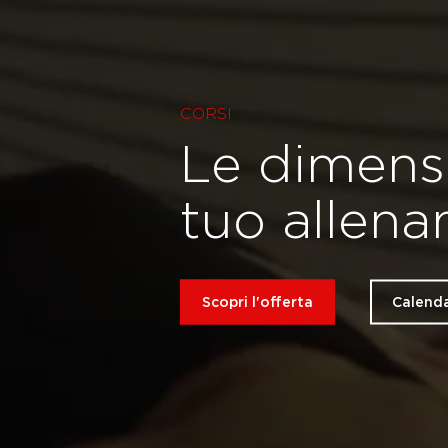
CORSI
Le dimensi
tuo allen
Scopri l'offerta
Calenda