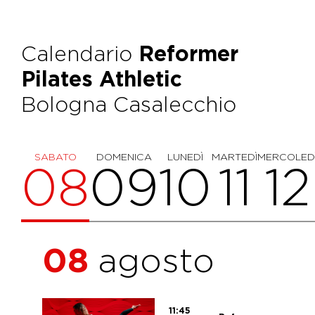
Calendario
Reformer
Pilates Athletic
Bologna Casalecchio
SABATO
DOMENICA
LUNEDÌ
MARTEDÌ
MERCOLED
08
09
10
11
12
08
agosto
11:45