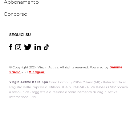
Abbonamento
Concorso
SEGUICI SU
© Copyright 2024 Virgin Active. All rights reserved. Powered by
Gamma
Studio
and
Mindgear
Virgin Active Italia Spa
Corso Como 15, 20154 Milano (MI) - Italia Iscritta al
Registro delle Imprese di Milano REA n. 1690341 - P.IVA 03641880962 Società
a socio unico - soggetta a direzione e coordinamento di Virgin Active
International Ltd