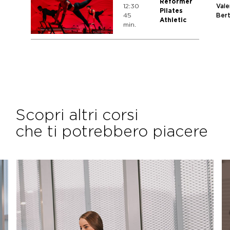
Reformer
12:30
Vale
Pilates
45
Bert
Athletic
min.
Scopri altri corsi
che ti potrebbero piacere