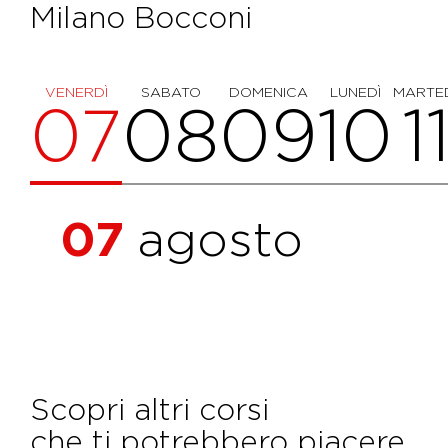
Milano Bocconi
VENERDÌ
SABATO
DOMENICA
LUNEDÌ
MARTE
07
08
09
10
1
07
agosto
Scopri altri corsi
che ti potrebbero piacere