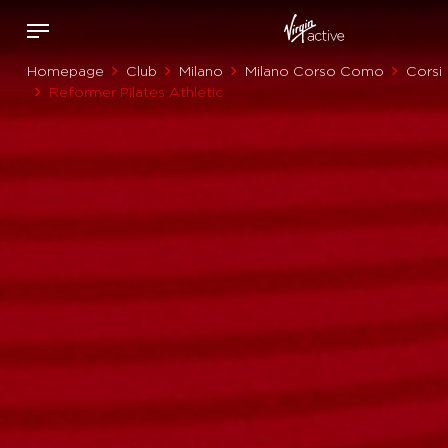
Homepage
Club
Milano
Milano Corso Como
Corsi
Reformer Pilates Athletic