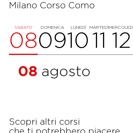
Milano Corso Como
SABATO
DOMENICA
LUNEDÌ
MARTEDÌ
MERCOLED
08
09
10
11
12
08
agosto
Scopri altri corsi
che ti potrebbero piacere