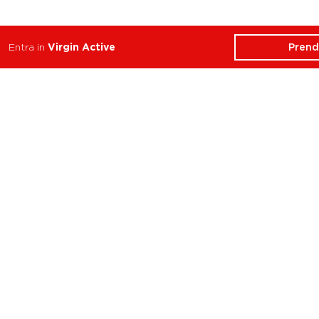
Prend
Entra in
Virgin Active
ATTIVITÀ
CHI SIAMO
Balance
Club
Cycle
Corsi
Dance
Trainer
Functional
Revolution