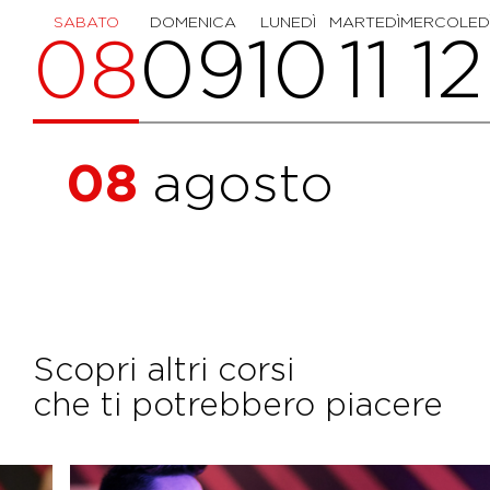
SABATO
DOMENICA
LUNEDÌ
MARTEDÌ
MERCOLED
08
09
10
11
12
08
agosto
Scopri altri corsi
che ti potrebbero piacere