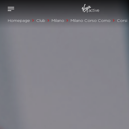
Homepage
Club
Milano
Milano Corso Como
Corsi