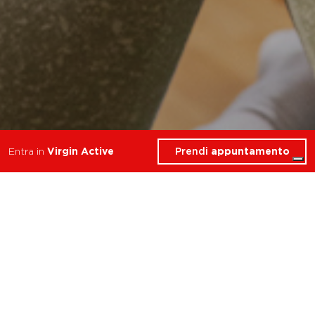
Prendi
appuntamento
Entra in
Virgin Active
8 Corsi