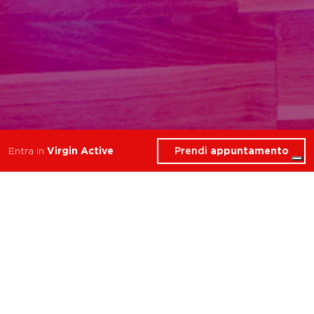
Prendi
appuntamento
Entra in
Virgin Active
4 Corsi