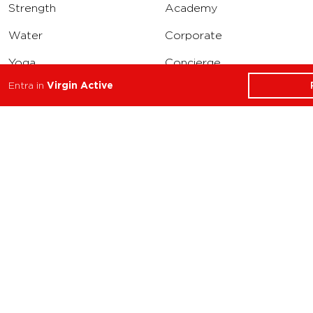
Strength
Academy
Water
Corporate
Yoga
Concierge
Entra in
Virgin Active
Running
Solarium
INFO
DOWNLOAD
Carriere
Assistenza
Reclami
Privacy Policy
Cookie Policy