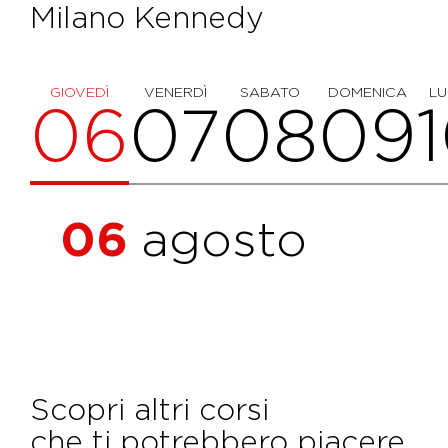
Milano Kennedy
GIOVEDÌ
VENERDÌ
SABATO
DOMENICA
LU
06
07
08
09
06
agosto
Scopri altri corsi
che ti potrebbero piacere