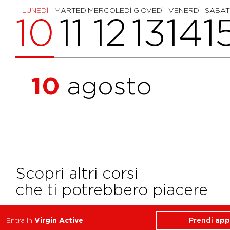
LUNEDÌ
MARTEDÌ
MERCOLEDÌ
GIOVEDÌ
VENERDÌ
SABA
10
11
12
13
14
1
10
agosto
Scopri altri corsi
che ti potrebbero piacere
Prendi
app
Entra in
Virgin Active