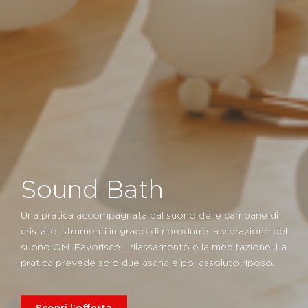
Sound Bath
Una pratica accompagnata dal suono delle campane di
cristallo, strumenti in grado di riprodurre la vibrazione del
suono OM. Favorisce il rilassamento e la meditazione. La
pratica prevede solo due asana e poi assoluto riposo.
Scopri l'offerta