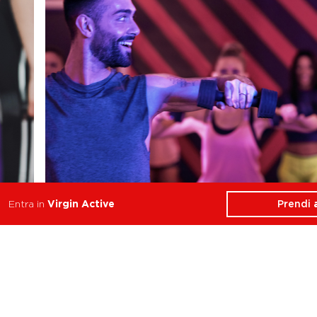
Prendi
Entra in
Virgin Active
Sculpt
F
Stabilità, Forza
Res