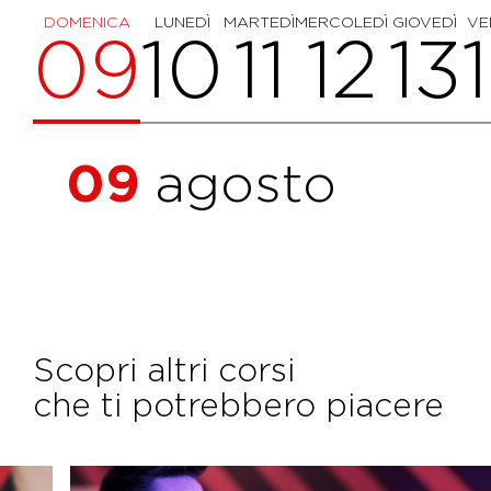
DOMENICA
LUNEDÌ
MARTEDÌ
MERCOLEDÌ
GIOVEDÌ
VE
09
10
11
12
13
09
agosto
Scopri altri corsi
che ti potrebbero piacere