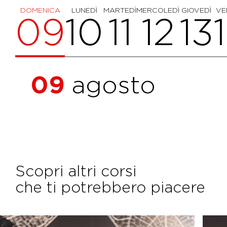
DOMENICA
LUNEDÌ
MARTEDÌ
MERCOLEDÌ
GIOVEDÌ
VE
09
10
11
12
13
09
agosto
Scopri altri corsi
che ti potrebbero piacere