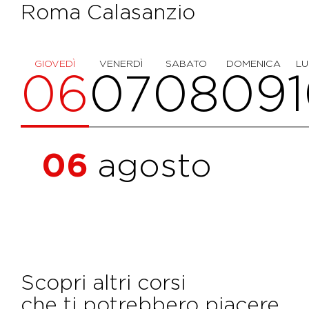
Roma Calasanzio
GIOVEDÌ
VENERDÌ
SABATO
DOMENICA
LU
06
07
08
09
06
agosto
Scopri altri corsi
che ti potrebbero piacere