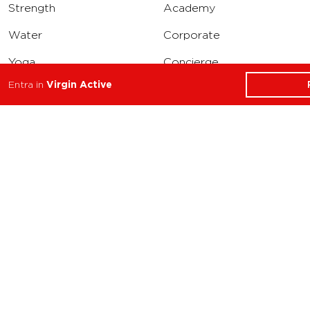
Strength
Academy
Water
Corporate
Yoga
Concierge
Entra in
Virgin Active
Running
Solarium
INFO
DOWNLOAD
Carriere
Assistenza
Reclami
Privacy Policy
Cookie Policy