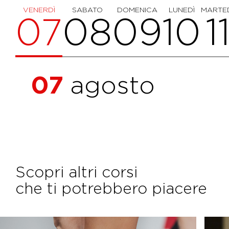
VENERDÌ
SABATO
DOMENICA
LUNEDÌ
MARTE
07
08
09
10
1
07
agosto
Scopri altri corsi
che ti potrebbero piacere