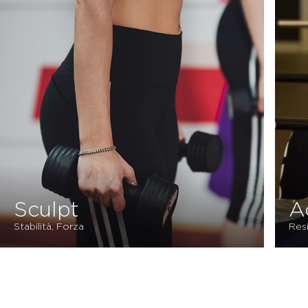
Sculpt
A
Stabilità, Forza
Res