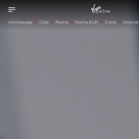
Homepage
Club
Roma
Roma EUR
Corsi
Streng