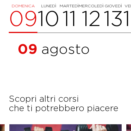
DOMENICA
LUNEDÌ
MARTEDÌ
MERCOLEDÌ
GIOVEDÌ
VE
09
10
11
12
13
09
agosto
Scopri altri corsi
che ti potrebbero piacere