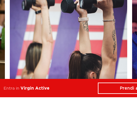
Prendi
Entra in
Virgin Active
Full Body
Resistenza, Forza