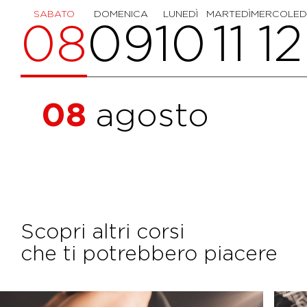
SABATO
DOMENICA
LUNEDÌ
MARTEDÌ
MERCOLED
08
09
10
11
12
08
agosto
Scopri altri corsi
che ti potrebbero piacere