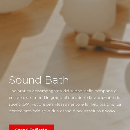
Sound Bath
Una pratica accompagnata dal suono delle campane di
cristallo, strumenti in grado di riprodurre la vibrazione del
suono OM. Favorisce il rilassamento e la meditazione. La
pratica prevede solo due asana e poi assoluto riposo.
Scopri l'offerta