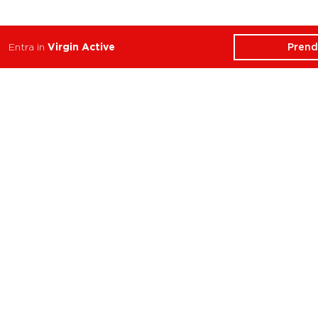
Prend
Entra in
Virgin Active
ATTIVITÀ
CHI SIAMO
Balance
Club
Cycle
Corsi
Dance
Trainer
Functional
Revolution