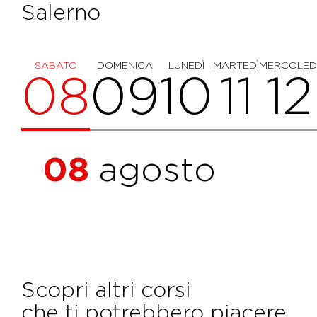
Salerno
SABATO
DOMENICA
LUNEDÌ
MARTEDÌ
MERCOLED
08
09
10
11
12
08
agosto
Scopri altri corsi
che ti potrebbero piacere