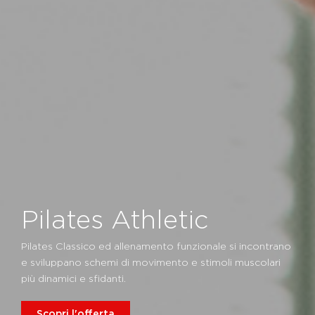
Pilates Athletic
Pilates Classico ed allenamento funzionale si incontrano
e sviluppano schemi di movimento e stimoli muscolari
più dinamici e sfidanti.
Scopri l'offerta