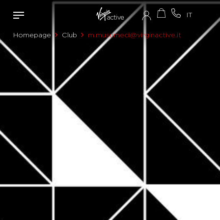
Homepage
Club
m.musumeci@virginactive.it