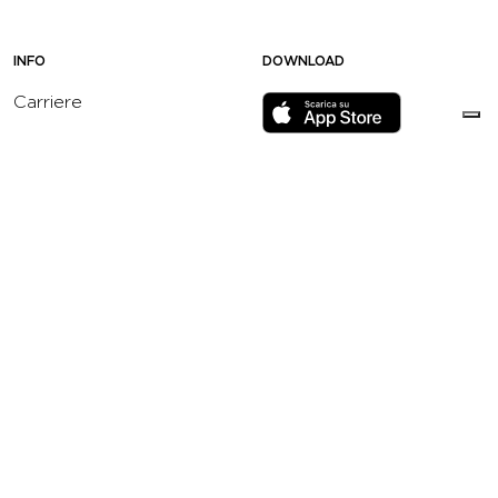
INFO
DOWNLOAD
Carriere
Assistenza
Reclami
Privacy Policy
Cookie Policy
Termini e Condizioni
dell’App Virgin Active
Italia
Codice etico
Whistleblowing
Condizioni Generali di