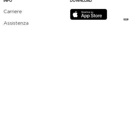
INFO
DOWNLOAD
Carriere
Assistenza
Reclami
Privacy Policy
Cookie Policy
Termini e Condizioni
dell’App Virgin Active
Italia
Codice etico
Whistleblowing
Condizioni Generali di
Abbonamento
Concorso