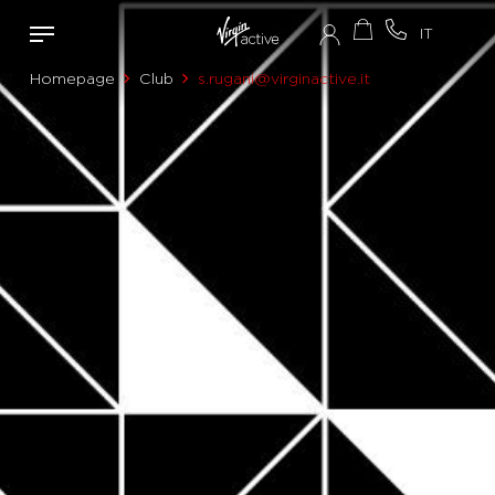
Homepage
Club
s.rugani@virginactive.it