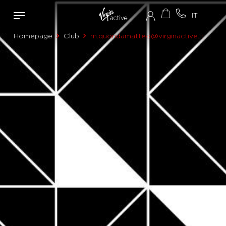
Homepage
Club
m.quondamatteo@virginactive.it