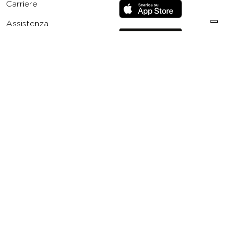
Carriere
Assistenza
Reclami
Privacy Policy
Cookie Policy
Termini e Condizioni
dell’App Virgin Active
Italia
Codice etico
Whistleblowing
Condizioni Generali di
Abbonamento
Concorso