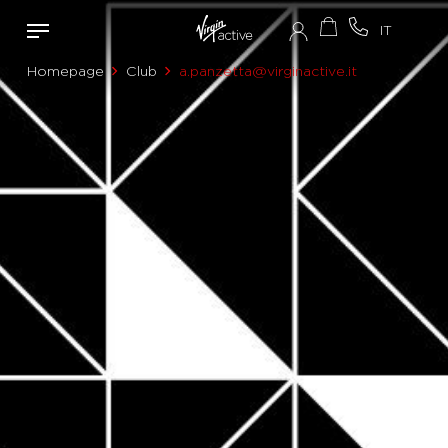
Homepage
Club
a.panzetta@virginactive.it