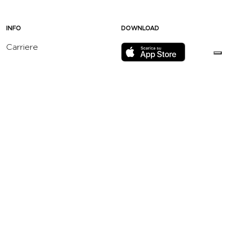
INFO
DOWNLOAD
Carriere
Assistenza
Reclami
Privacy Policy
Cookie Policy
Termini e Condizioni
dell’App Virgin Active
Italia
Codice etico
Whistleblowing
Condizioni Generali di