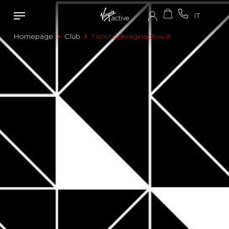
Homepage
Club
f.sciuto@virginactive.it