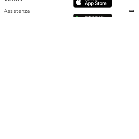
Assistenza
Reclami
Privacy Policy
Cookie Policy
Termini e Condizioni
dell’App Virgin Active
Italia
Codice etico
Whistleblowing
Condizioni Generali di
Abbonamento
Concorso