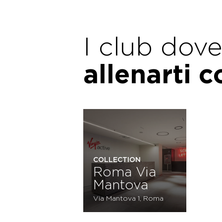
I club dov
allenarti 
COLLECTION
Roma Via
Mantova
Via Mantova 1, Roma