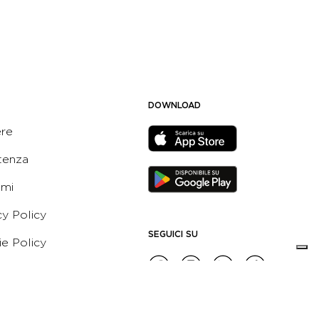
DOWNLOAD
ere
tenza
ami
cy Policy
SEGUICI SU
e Policy
ni e Condizioni dell’App
 Active Italia
e etico