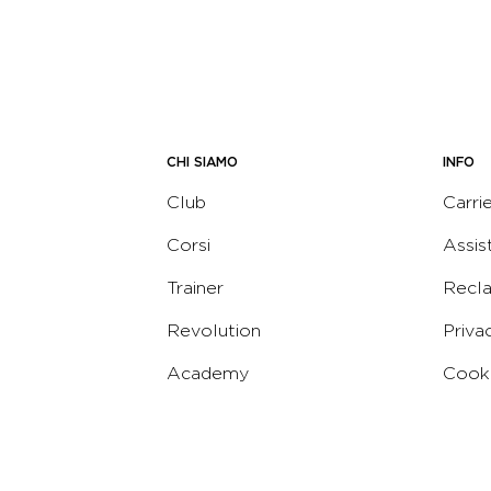
CHI SIAMO
INFO
Club
Carri
Corsi
Assis
Trainer
Recl
Revolution
Priva
Academy
Cooki
Corporate
Termi
Virgin
Concierge
Codic