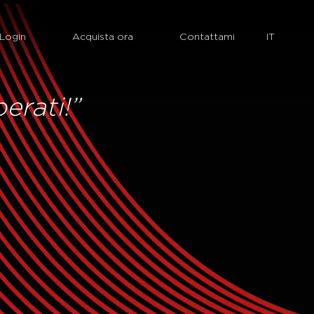
Login
Acquista ora
Contattami
perati!”