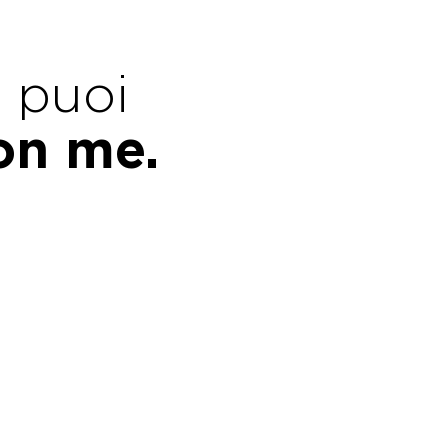
e puoi
con me.