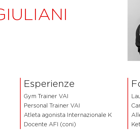
GIULIANI
Esperienze
F
Gym Trainer VAI
Lau
Personal Trainer VAI
Can
Atleta agonista Internazionale K
All
Docente AFI (coni)
Ket