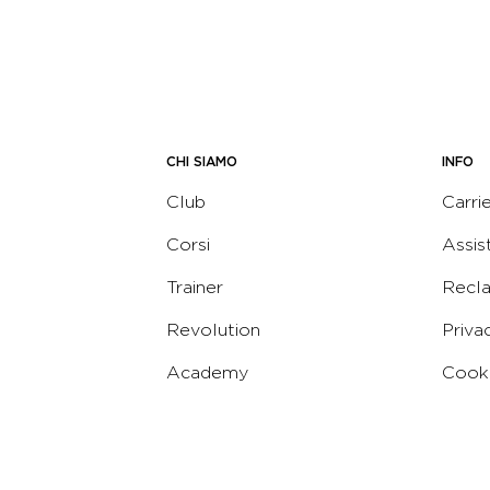
CHI SIAMO
INFO
Club
Carri
Corsi
Assis
Trainer
Recl
Revolution
Priva
Academy
Cooki
Corporate
Termi
Virgin
Concierge
Codic