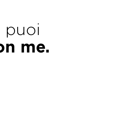
e puoi
con me.