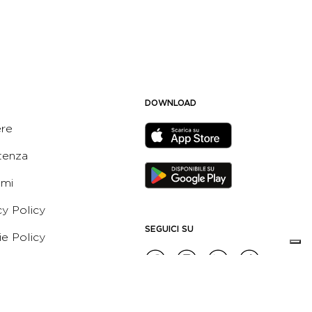
DOWNLOAD
ere
tenza
ami
cy Policy
SEGUICI SU
e Policy
ni e Condizioni dell’App
 Active Italia
e etico