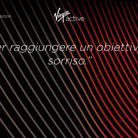
ution
r raggiungere un obiettiv
sorriso.”