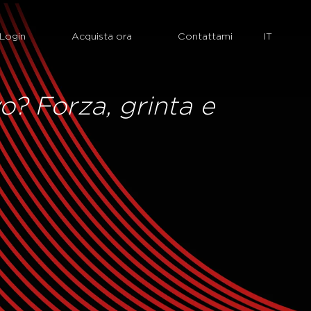
Login
Acquista ora
Contattami
o? Forza, grinta e