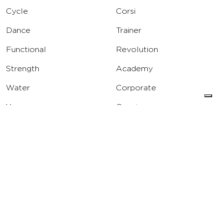
Cycle
Corsi
Dance
Trainer
Functional
Revolution
Strength
Academy
Water
Corporate
Yoga
Concierge
Running
Solarium
INFO
DOWNLOAD
Carriere
Assistenza