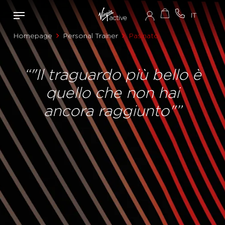
Homepage
Personal Trainer
Pasinato
“"Il traguardo più bello è
quello che non hai
ancora raggiunto"”