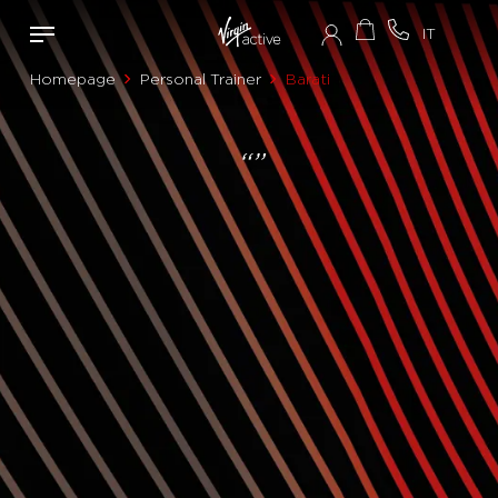
Homepage
Personal Trainer
Barati
“”