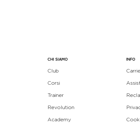
CHI SIAMO
INFO
Club
Carri
Corsi
Assis
Trainer
Recl
Revolution
Priva
Academy
Cooki
Corporate
Termi
Virgin