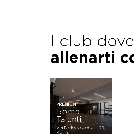
I club dov
allenarti 
PREMIUM
Roma
Talenti
Via Dario Niccodemi 75,
Roma