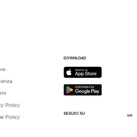
DOWNLOAD
ere
tenza
ami
cy Policy
SEGUICI SU
e Policy
ni e Condizioni dell’App
 Active Italia