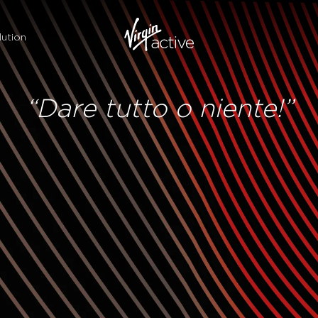
ution
“Dare tutto o niente!”