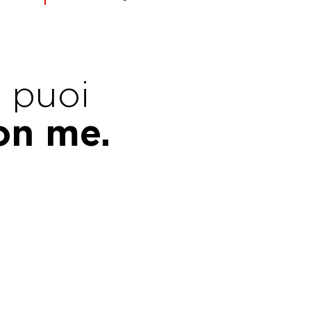
e puoi
con me.