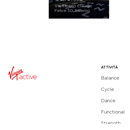
Via Tiberio Claudio
Felice 50, Salerno
ATTIVITÀ
Balance
Cycle
Dance
Functional
Strength