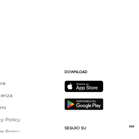
DOWNLOAD
ere
tenza
ami
cy Policy
SEGUICI SU
e Policy