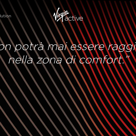
ution
n potrà mai essere raggi
nella zona di comfort.”