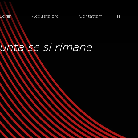
Login
Acquista ora
Contattami
unta se si rimane