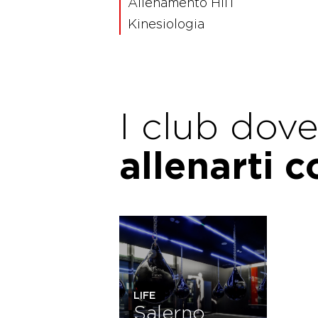
Allenamento HIIT
Kinesiologia
I club dov
allenarti 
LIFE
Salerno