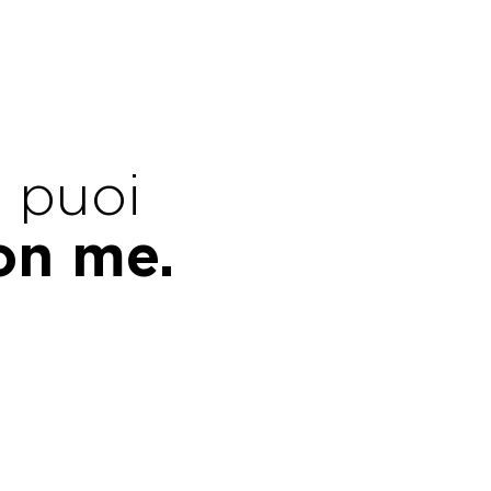
e puoi
con me.