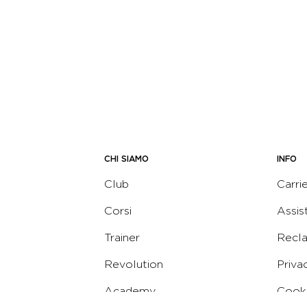
CHI SIAMO
INFO
Club
Carri
Corsi
Assis
Trainer
Recl
Revolution
Priva
Academy
Cooki