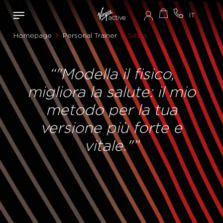
Homepage
Personal Trainer
Sitzia
“"Modella il fisico,
migliora la salute: il mio
metodo per la tua
versione più forte e
vitale."”