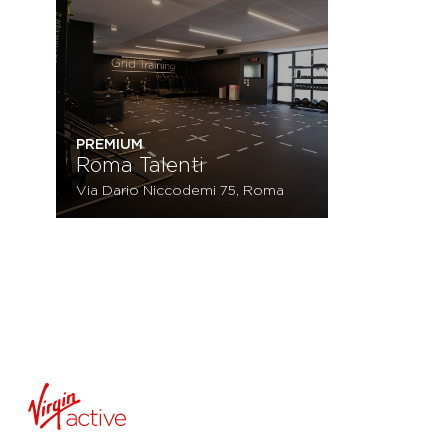
PREMIUM
Roma Talenti
Via Dario Niccodemi 75, Roma