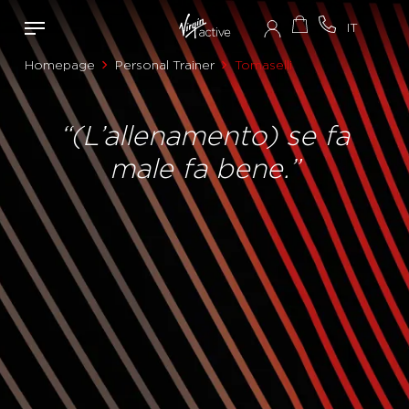
Homepage
Personal Trainer
Tomaselli
“(L’allenamento) se fa
male fa bene.”