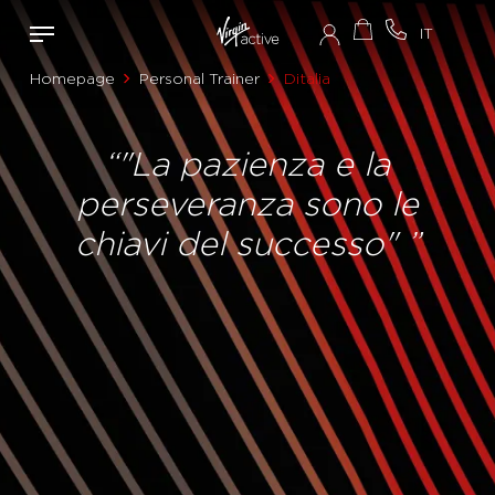
Homepage
Personal Trainer
Ditalia
“"La pazienza e la
perseveranza sono le
chiavi del successo" ”