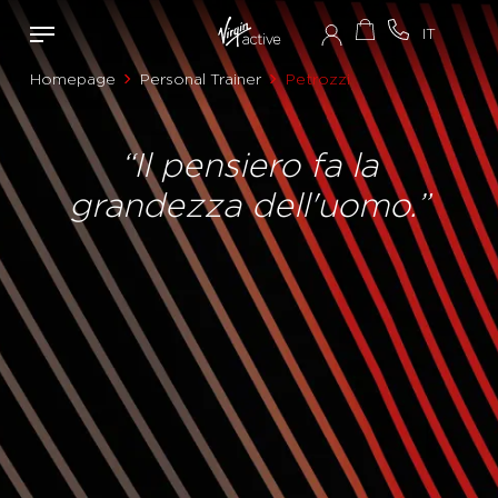
Homepage
Personal Trainer
Petrozzi
“Il pensiero fa la
grandezza dell'uomo.”