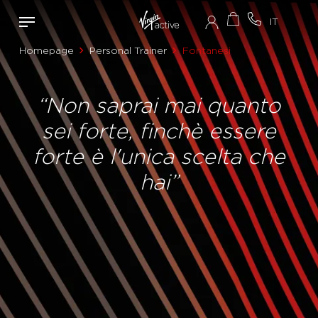
Homepage
Personal Trainer
Fontanesi
“Non saprai mai quanto
sei forte, finchè essere
forte è l'unica scelta che
hai”