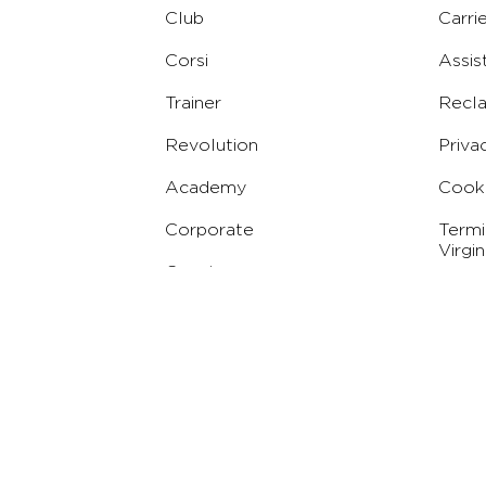
Club
Carri
Corsi
Assis
Trainer
Recl
Revolution
Priva
Academy
Cooki
Corporate
Termi
Virgin
Concierge
Codic
Whist
Condi
Abbo
Conc