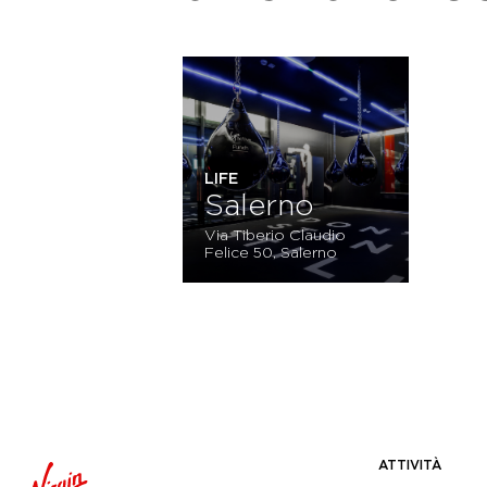
LIFE
Salerno
Via Tiberio Claudio
Felice 50, Salerno
ATTIVITÀ