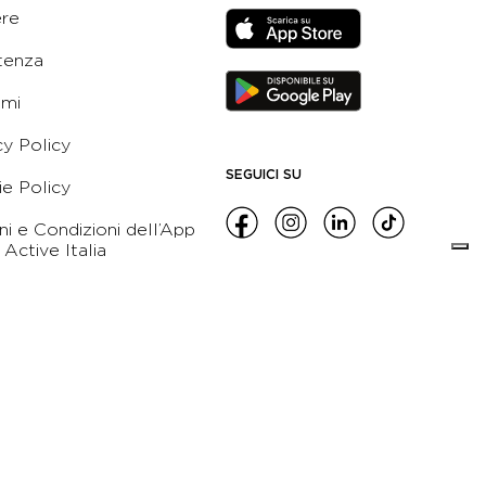
ere
tenza
ami
cy Policy
SEGUICI SU
e Policy
ni e Condizioni dell’App
 Active Italia
e etico
leblowing
zioni Generali di
namento
orso