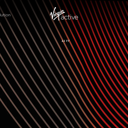
ution
“”