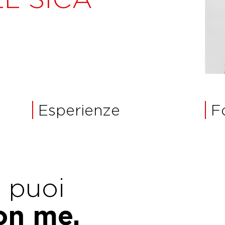
Esperienze
F
e puoi
con me.