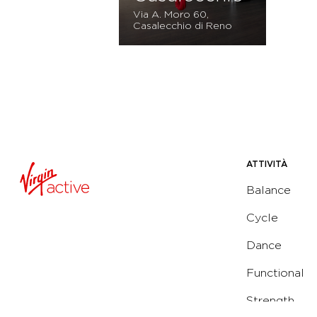
Via A. Moro 60,
Casalecchio di Reno
ATTIVITÀ
Balance
Cycle
Dance
Functional
Strength