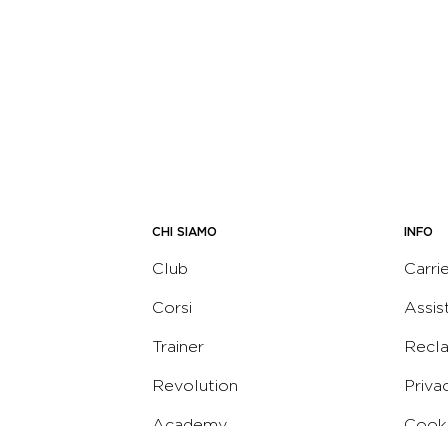
CHI SIAMO
INFO
Club
Carri
Corsi
Assis
Trainer
Recl
Revolution
Priva
Academy
Cooki