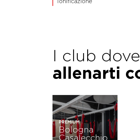
Tonificazione
I club dov
allenarti 
PREMIUM
Bologna
Casalecchio