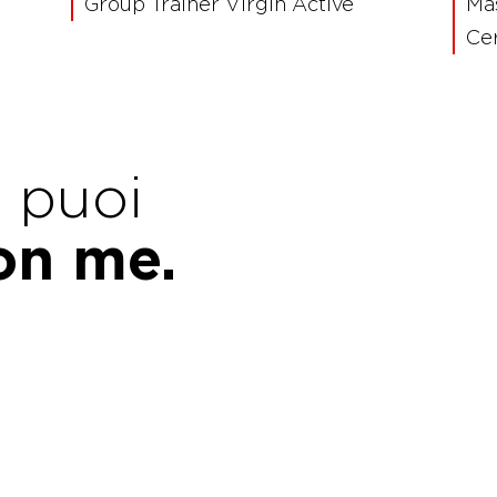
Group Trainer Virgin Active
Mas
Ce
e puoi
con me.