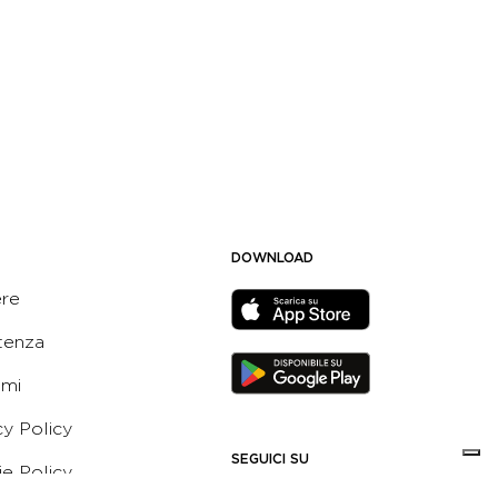
DOWNLOAD
ere
tenza
ami
cy Policy
SEGUICI SU
e Policy