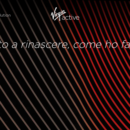
ution
to a rinascere, come ho fa