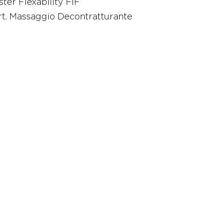
ter Flexability FIF
rt. Massaggio Decontratturante