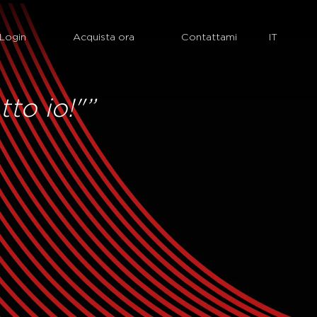
Login
Acquista ora
Contattami
tto io!"”