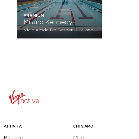
PREMIUM
Milano Kennedy
Viale Alcide De Gasperi 2, Milano
ATTIVITÀ
CHI SIAMO
Balance
Club