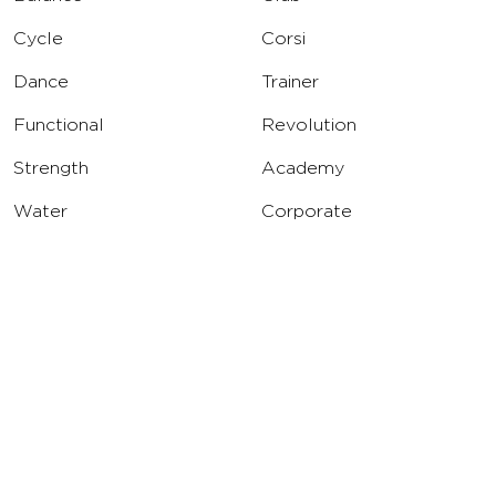
Cycle
Corsi
Dance
Trainer
Functional
Revolution
Strength
Academy
Water
Corporate
Yoga
Concierge
Running
Solarium
INFO
DOWNLOAD
Carriere