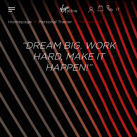
Homepage
Personal Trainer
Tomassetti
“DREAM BIG, WORK
HARD, MAKE IT
HAPPEN!”