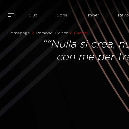
Club
Corsi
Trainer
Revol
Homepage
Personal Trainer
Faccini
“"Nulla si crea, n
con me per tra