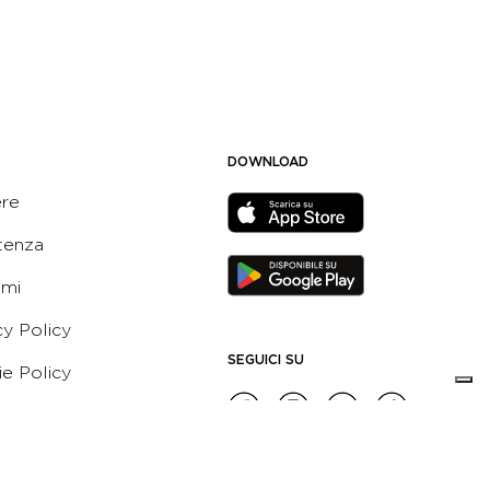
DOWNLOAD
ere
tenza
ami
cy Policy
SEGUICI SU
e Policy
ni e Condizioni dell’App
 Active Italia
e etico