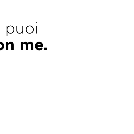
e puoi
con me.