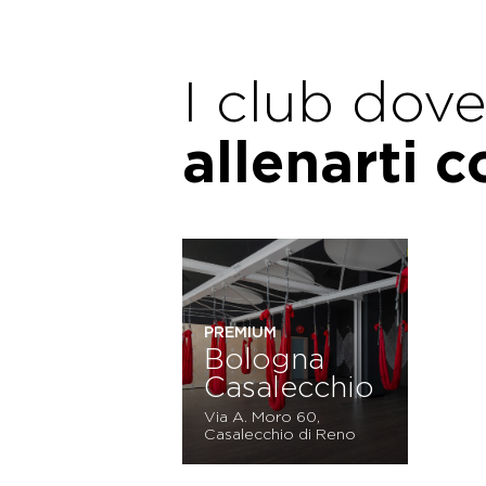
I club dov
allenarti 
PREMIUM
Bologna
Casalecchio
Via A. Moro 60,
Casalecchio di Reno