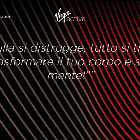
ution
ulla si distrugge, tutto si 
sformare il tuo corpo e s
mente!"”