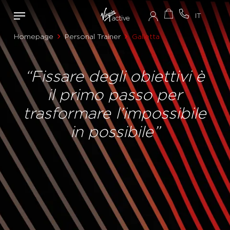
Homepage
Personal Trainer
Galletta
“Fissare degli obiettivi è
il primo passo per
trasformare l’impossibile
in possibile”