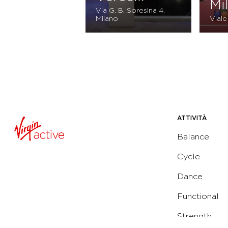
Mi
Via G. B. Soresina 4,
Milano
Viale
ATTIVITÀ
Balance
Cycle
Dance
Functional
Strength