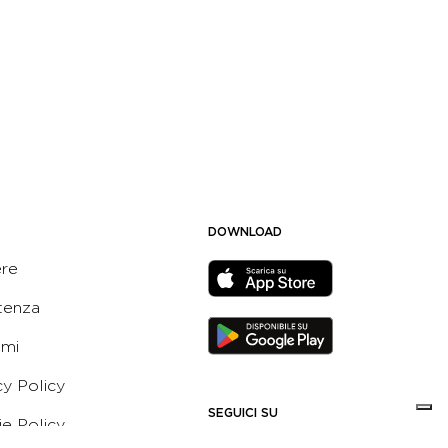
DOWNLOAD
ere
tenza
ami
cy Policy
SEGUICI SU
e Policy