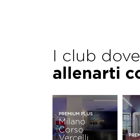
I club dov
allenarti 
PREMIUM PLUS
Milano
Corso
Vercelli
PRE