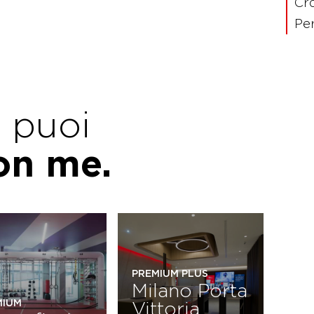
Cro
Per
e puoi
con me.
PREMIUM PLUS
Milano Porta
MIUM
Vittoria