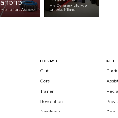
lanofiori
Via Cena angolo V.le
 Milanofiori, Assago
Umbria, Milano
CHI SIAMO
INFO
Club
Carri
Corsi
Assis
Trainer
Recl
Revolution
Priva
Academy
Cooki