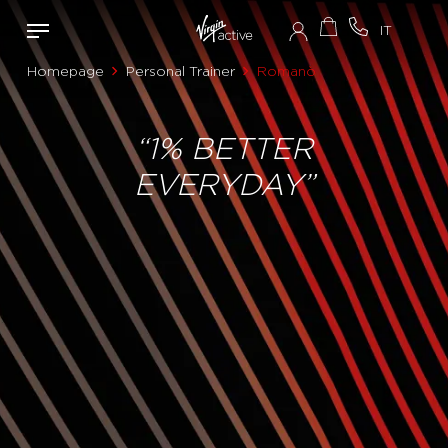
Homepage
Personal Trainer
Romanò
“1% BETTER
EVERYDAY”