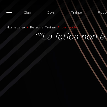
Club
Corsi
Trainer
Revol
Homepage
Personal Trainer
Lamacchia
“"La fatica non è