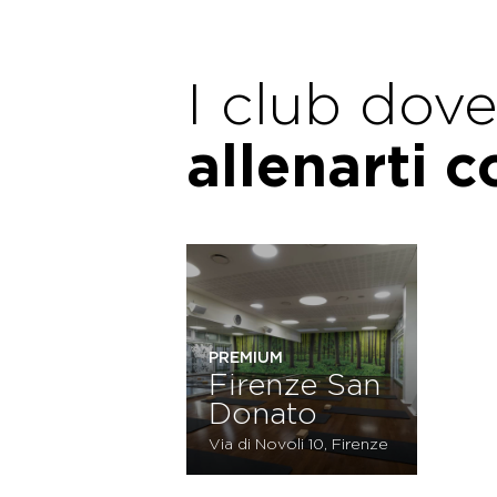
I club dov
allenarti 
PREMIUM
Firenze San
Donato
Via di Novoli 10, Firenze