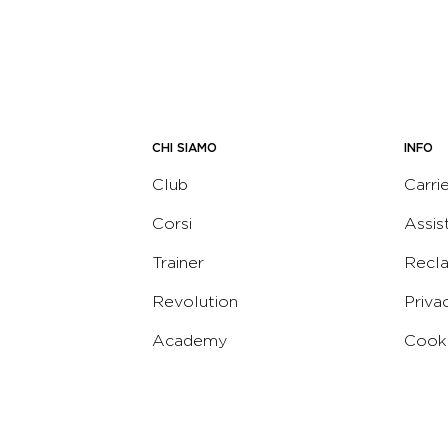
CHI SIAMO
INFO
Club
Carri
Corsi
Assis
Trainer
Recl
Revolution
Priva
Academy
Cooki
Corporate
Termi
Virgin
Concierge
Codic