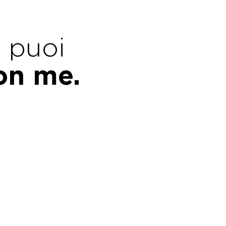
e puoi
con me.