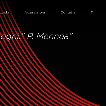
Login
Acquista ora
Contattami
sogni." P. Mennea”