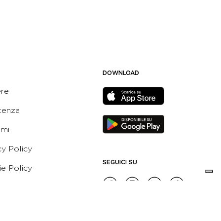
DOWNLOAD
ere
tenza
ami
cy Policy
SEGUICI SU
e Policy
ni e Condizioni dell’App
 Active Italia
e etico